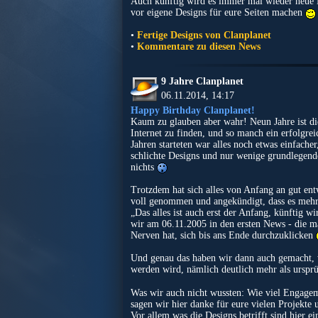
Auch künftig wird es immer mal wieder neue D
vor eigene Designs für eure Seiten machen
•
Fertige Designs von Clanplanet
•
Kommentare zu diesen News
9 Jahre Clanplanet
06.11.2014, 14:17
Happy Birthday Clanplanet!
Kaum zu glauben aber wahr! Neun Jahre ist 
Internet zu finden, und so manch ein erfolgre
Jahren starteten war alles noch etwas einfache
schlichte Designs und nur wenige grundlegende 
nichts
Trotzdem hat sich alles von Anfang an gut en
voll genommen und angekündigt, dass es mehr 
„Das alles ist auch erst der Anfang, künftig 
wir am 06.11.2005 in den ersten News - die 
Nerven hat, sich bis ans Ende durchzuklicken
Und genau das haben wir dann auch gemacht, we
werden wird, nämlich deutlich mehr als urs
Was wir auch nicht wussten: Wie viel Engage
sagen wir hier danke für eure vielen Projekte u
Vor allem was die Designs betrifft sind hier 