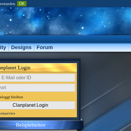
verstanden.
OK
ty
Designs
Forum
anplanet Login
eloggt bleiben
rtservice
Beispielseiten