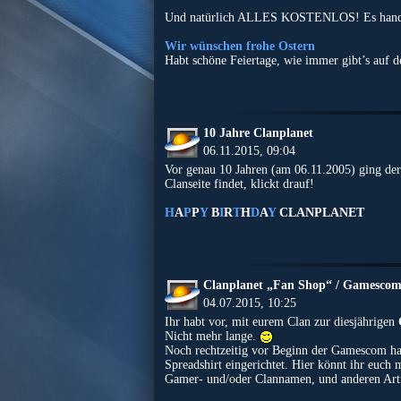
Und natürlich ALLES KOSTENLOS! Es handelt
Wir wünschen frohe Ostern
Habt schöne Feiertage, wie immer gibt’s auf d
10 Jahre Clanplanet
06.11.2015, 09:04
Vor genau 10 Jahren (am 06.11.2005) ging der
Clanseite findet, klickt drauf!
H
A
P
P
Y
B
I
R
T
H
D
A
Y
CLANPLANET
Clanplanet „Fan Shop“ / Gamesco
04.07.2015, 10:25
Ihr habt vor, mit eurem Clan zur diesjährigen
Nicht mehr lange.
Noch rechtzeitig vor Beginn der Gamescom h
Spreadshirt eingerichtet. Hier könnt ihr euch 
Gamer- und/oder Clannamen, und anderen Artik