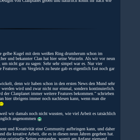
esigns von Clanplanet geben und natürlich könnt ihr nach wie
die gelbe Kugel mit dem weißen Ring drumherum schon im
icher und bekannter Clan hat hier seine Wurzeln. Als wir vor neun
r, um nicht gar zu sagen: Sehr sehr simpel war es. Nur vier
Features - im Vergleich zu heute gab es eigentlich fast noch gar
twickelt, denn wir haben schon in den ersten News den Mund sehr
werden wird und zwar nicht nur einmal, sondern kontinuierlich.
wird der Clanplanet immer weitere Features bekommen.“ schrieben
man hier übrigens immer noch nachlesen kann, wenn man die
il wir damals noch nicht wussten, wie viel Arbeit es tatsächlich
prünglich angenommen
ment und Kreativität eine Community aufbringen kann, und daher
nd die kreative Arbeit, die es in diesen neun Jahren gegeben hat.
einige originelle Seiten entstanden, womit am Anfang niemand