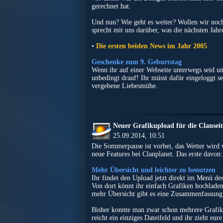
gerechnet hat.
Und nun? Wie geht es weiter? Wollen wir no
sprecht mit uns darüber, was die nächsten Jahre
•
Die ersten beiden News im Jahr 2005
Geschenke zum 9. Geburtstag
Wenn ihr auf einer Webseite unterwegs seid un
unbedingt drauf! Ihr müsst dafür eingeloggt sei
vergebene Liebesmühe.
Neuer Grafikupload für die Clansei
25.09.2014, 10:51
Die Sommerpause ist vorbei, das Wetter wird w
neue Features bei Clanplanet. Das erste davon
Mehr Übersicht und leichter zu benutzen
Ihr findet den Upload jetzt direkt im Menü d
Von dort könnt ihr einfach Grafiken hochlade
mehr Übersicht gibt es eine Zusammenfassung 
Bisher konnte man zwar schon mehrere Grafiken
reicht ein einziges Dateifeld und ihr zieht eu