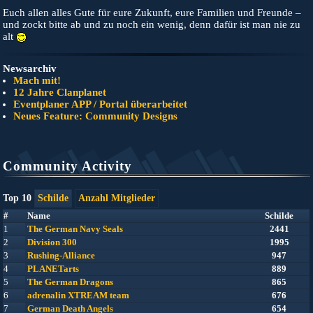
Euch allen alles Gute für eure Zukunft, eure Familien und Freunde –
und zockt bitte ab und zu noch ein wenig, denn dafür ist man nie zu
alt
Newsarchiv
Mach mit!
12 Jahre Clanplanet
Eventplaner APP / Portal überarbeitet
Neues Feature: Community Designs
Community Activity
Top 10
Schilde
Anzahl Mitglieder
#
Name
Schilde
1
The German Navy Seals
2441
2
Division 300
1995
3
Rushing-Alliance
947
4
PLANETarts
889
5
The German Dragons
865
6
adrenalin XTREAM team
676
7
German Death Angels
654