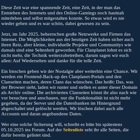
Diese Zeit war eine spannende Zeit, eine Zeit, in der man das
Entstehen des Internets und des Online-Gamings noch hautnah
miterleben und selbst mitgestalten konnte. So etwas wird es nie
wieder geben und es war schön, dabei gewesen zu sein.
Jetzt, im Jahr 2025, beherrschen große Netzwerke und Firmen das
Internet. Die Möglichkeiten aus der heutigen Zeit haben sicher auch
ihren Reiz, aber kleine, individuelle Projekte und Communitys wie
damals sind eine Seltenheit geworden. Für Clanplanet lohnt es sich
nicht mehr, die Technik weiterzubetreiben, darum sagen wir euch
allen: Auf Wiedersehen und danke für die tolle Zeit.
Ein bisschen geben wir der Nostalgie aber weiterhin eine Chance. Wir
werden ein Frontend-Back-up des Clanplanet-Portals und den
Clanseiten machen, deren Clans das wünschen. Das heißt: Das, was
der Browser sieht, laden wir runter und stellen es unter dieser Domain
als Archiv online. Die archivierten Clanseiten könnt ihr also nach wie
vor besuchen und anschauen, nur die Funktionalität ist nicht mehr
gegeben, da der Server und die Datenbanken im Hintergrund
abgeschaltet und gelöscht werden. Wir löschen dabei auch alle
Accounts und daran angebundene Daten.
Wer eine solche Sicherung will, schreibt es bitte bis spätestens
05.10.2025 ins Forum. Auf der
Seitenliste
seht ihr alle Seiten, die
dafür bereits gelistet sind.