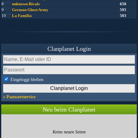
8
unknown Rivals
650
9
German Ghost Army
595
10
La Familia
583
Clanplanet Login
Eingeloggt bleiben
» Passwortservice
Neu beim Clanplanet
Keine neuen Seiten